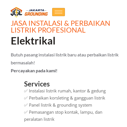
Skip
Get 30% off your first purchase
Got it!
to
content
JASA INSTALASI & PERBAIKAN
LISTRIK PROFESIONAL
Elektrikal
Butuh pasang instalasi listrik baru atau perbaikan listrik
bermasalah!
Percayakan pada kami!
Services
✅ Instalasi listrik rumah, kantor & gedung
✅ Perbaikan korsleting & gangguan listrik
✅ Panel listrik & grounding system
✅ Pemasangan stop kontak, lampu, dan
peralatan listrik